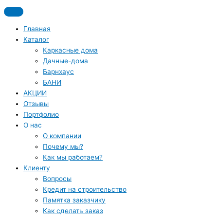
Перейти
До 19 июня скидка на все дома из каталога 7%
к
содержимому
Главная
Каталог
Каркасные дома
Дачные-дома
Барнхаус
БАНИ
АКЦИИ
Отзывы
Портфолио
О нас
О компании
Почему мы?
Как мы работаем?
Клиенту
Вопросы
Кредит на строительство
Памятка заказчику
Как сделать заказ