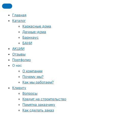
Перейти
До 19 июня скидка на все дома из каталога 7%
к
содержимому
Главная
Каталог
Каркасные дома
Дачные-дома
Барнхаус
БАНИ
АКЦИИ
Отзывы
Портфолио
О нас
О компании
Почему мы?
Как мы работаем?
Клиенту
Вопросы
Кредит на строительство
Памятка заказчику
Как сделать заказ