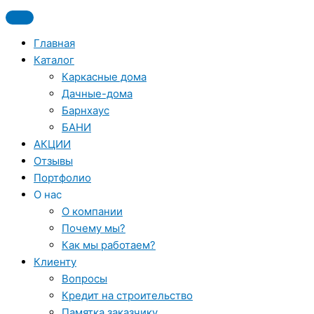
Перейти
к
содержимому
Главная
Каталог
Каркасные дома
Дачные-дома
Барнхаус
БАНИ
АКЦИИ
Отзывы
Портфолио
О нас
О компании
Почему мы?
Как мы работаем?
Клиенту
Вопросы
Кредит на строительство
Памятка заказчику