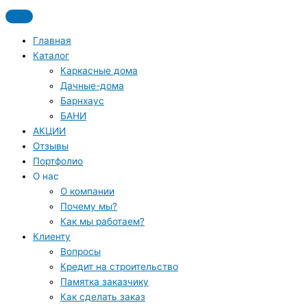
Перейти
До 19 июня скидка на все дома из каталога 7%
к
содержимому
Главная
Каталог
Каркасные дома
Дачные-дома
Барнхаус
БАНИ
АКЦИИ
Отзывы
Портфолио
О нас
О компании
Почему мы?
Как мы работаем?
Клиенту
Вопросы
Кредит на строительство
Памятка заказчику
Как сделать заказ