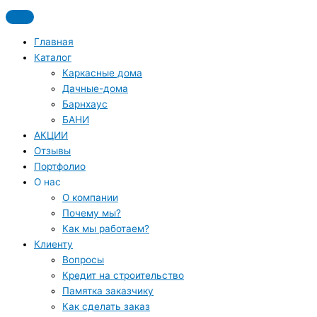
Перейти
До 19 июня скидка на все дома из каталога 7%
к
содержимому
Главная
Каталог
Каркасные дома
Дачные-дома
Барнхаус
БАНИ
АКЦИИ
Отзывы
Портфолио
О нас
О компании
Почему мы?
Как мы работаем?
Клиенту
Вопросы
Кредит на строительство
Памятка заказчику
Как сделать заказ