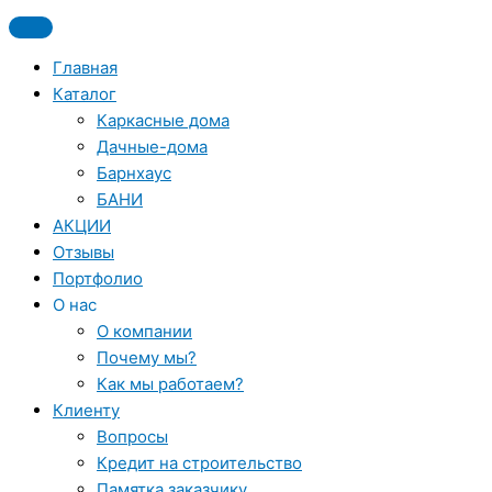
Перейти
к
содержимому
Главная
Каталог
Каркасные дома
Дачные-дома
Барнхаус
БАНИ
АКЦИИ
Отзывы
Портфолио
О нас
О компании
Почему мы?
Как мы работаем?
Клиенту
Вопросы
Кредит на строительство
Памятка заказчику